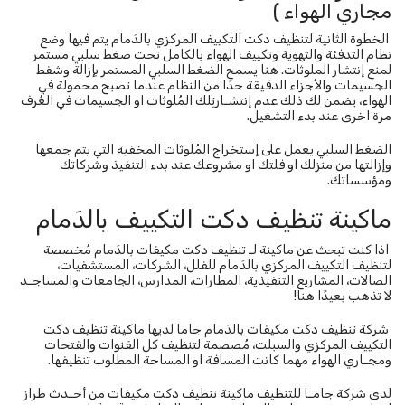
مجاري الهواء )
الخطوة الثانية لتنظيف دكت التكييف المركزي بالدَمام يتم فيها وضع
نظام التدفئة والتهوية وتكييف الهواء بالكامل تحت ضغط سلبي مستمر
لمنع إنتشار الملوثات. هنا يسمح الضغط السلبي المستمر بإزالة وشفط
الجسيمات والأجزاء الدقيقة جدًا من النظام عندما تصبح محمولة في
الهواء، يضمن لك ذلك عدم إنتشـارتِلك المُلوثات او الجسيمات في الغُرف
مرة اخرى عند بدء التشغيل.
الضغط السلبي يعمل على إستخراج المُلوثات المخفية التي يتم جمعها
وإزالتها من منزلك او فلتك او مشروعك عند بدء التنفيذ وشركاتك
ومؤسساتك.
ماكينة تنظيف دكت التكييف بالدَمام
اذا كنت تبحث عن ماكينة لـ تنظيف دكت مكيفات بالدَمام مُخصصة
لتنظيف التكييف المركزي بالدَمام للفلل، الشركات، المستشفيات،
الصالات، المشاريع التنفيذية، المطارات، المدارس، الجامعات والمساجـد
لا تذهب بعيدًا هنا!
شركة تنظيف دكت مكيفات بالدَمام جاما لديها ماكينة تنظيف دكت
التكييف المركزي والسبلت، مُصصمة لتنظيف كل القنوات والفتحات
ومجـاري الهواء مهما كانت المسافة او المساحة المطلوب تنظيفها.
لدى شركة جامـا للتنظيف ماكينة تنظيف دكت مكيفات من أحـدث طراز