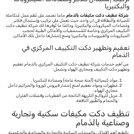
والبكتيريا
شركة تنظيف دكت مكيفات
بالدَمام
جاما تعتمد على نُظم عمل مُتكاملة
للصيانة والنظافة فى ان واحد حيث تعمل على تركيب وإستبدال فلاتر
ومُضادات الميكروبات والبكتيريا. ودائمًا ما تُوفرها لك شركة تنظيف دكت
التكييف المركزي وخاصة للمُستشفيات والأماكن الطبية لحجب
الميكروبات والفيروسات والبكتيريا ومنع إنتشارها داخل تِلك الأماكن.
تعقيم وتطهير دكت التكييف المركزي في
الدَمام
من أهم خدمات شركة تنظيف دكت التكييف المركزي بالدَمام تعقيم
وتطهير دكت التكييف ومجاري الهواء وتشمل:
مواد كيميائية (أمنة صحة عامة) ومضادة للبكتيريا .
مُطهرات ومواد تعقيم لمنع إنتشار فيروس كورونا والجراثيم داخل
مجاري الهواء.
مزيل للروائـح الكريهة الناتجة عن الفطريات وفضلات الفئران
والحمام والطيور النافقة.
تنظيف دكت مكيفات سكنية وتجارية
وصناعية بالدَمام
بالطبع أهم الاماكن والمنشات السكنية والتجارية والصناعية والحكومية