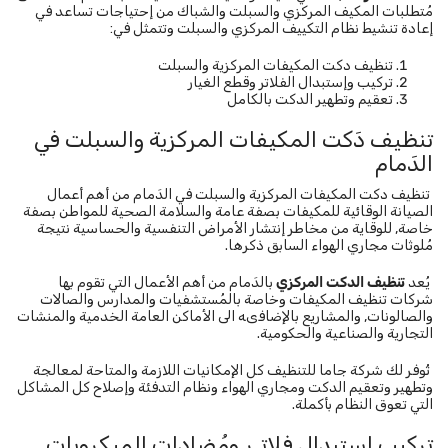
مُتطلبات المكيف المركزي والسبلت والشباك من إحتياجات تساعد في
إعادة تنشيط نظام التكييف المركزي والسبلت وتتمثل في:
تنظيف دكت المكيفات المركزية والسبلت
تركيب وإستبدال الفلاتر وقطع الغيار
تعقيم وتطهير الدكت بالكامل
تنظيف دَكت المكيفات المركزية والسبلت في
الدَمام
تنظيف دكت المكيفات المركزية والسبلت في الدَمام من أهم أعمال
الصيانة الوقائية للمكيفات بصفة عامة والسلامة الصحية للمواطن بصفة
خاصة, للوقاية من مخاطر إنتشار الأمراض التنفسية والحساسية نتيجة
مُلوثات مجاري الهواء السابق ذكرها.
يُعد
تنظيف الدكت المركزي
بالدَمام من أهم الأعمال التي تقوم بها
شركات تنظيف المكيفات وخاصة بالمُستشفيات والمدارس والصالات
والصالونات, والمشاريع بالإضافىه الى الأماكن العامة الخدمية والمنشات
التجارية والصناعية والحكومية.
تُوفر لك شركة جاما للتنظيف كل الإمكانيات اللازمة والمتاحة لمعالجة
وتطهير وتعقيم الدكت ومجاري الهواء ونظام التدفئة وإصلاح كل المشاكل
التي تعوق النظام بأكملة.
تركيب إستبدال فلاتـر ومُضادات الميكروبات