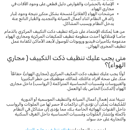
الإصابة بالحشرات والقوارض دليل قطعي على وجود الأفات في
مجاري الهواء.
مرشحات الهواء (الفلاتر) مُتسخة بشكل متكرر نتيجة وجود غُبار
زائد في النظام اثناء أعمال الصيانة والتجديد والغُبار الناتج عنة
يدخل النظام ويسبب المشاكل.
من هنا يُمكنك الإعتماد على شركة تنظيف دكت التكييف المركزي بالدَمام
جامـا لإمتلاكها أحدث منظومة تنظيف للمكيفات المركزية ومجاري الهواء
مدعومة بكاميرات فيديو وروبوتات للوصول لأبعد الأماكن لكفاءة عمل
تنظيف المجرى الهوائى .
متى يجب عليك تنظيف دَكت التكييف ( مجاري
الهواء)؟
أولًا يجب عليك تنظيف دكت المكيف المركزي (مجاري الهواء)، حفاظًاً
منكـ على صحة أفراد عائلتك، عُمالك، موظفيك من خطر البكتيريا
والفيروسات ومُسببات الحساسية المتراكمة ( الرواسب) داخل مجارى
الهواء (الدكت) الخاص بك أوالعمل.
تنبية! عند إهمال أعمال الصيانة والتنظيف الموسمية أو الدورية
للمُكيفات يُمكن أن تؤدى الى تراكمات لا حصر لها من الملوثات والرواسب
داخل القنوات الهوائية الخاصة بـك، مما يؤدى إلى مشاكل في النظام
بأكملة وإنتشار المُلوثات ومُسببات الحساسية داخل الغرف السكنية
والتجارية على حد سواء.
لمزيد من المعلومات:
فوائد تنظيف مجاري الهواء