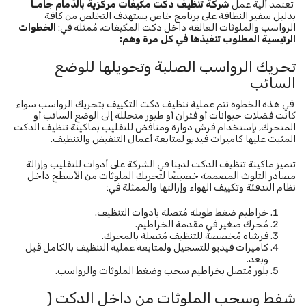
تعتمد ألية عمل
شركة تنظيف دكت مكيفات مركزية بالدَمام
جامـا
بدليل سفير النظافة على برنامج خاص يستهدف التخلص من كافة
الرواسب والملوثات العالقة داخل دكت المكيفات، مُمثلة في:
الخطوات
الرئيسية المطلوب تنفيذها في كل مرة وهم
:
تحريك الرواسب الصلبة وتحويلها للوضع
السائب
في هذة الخطوة تتم عملية تنظيف دكت التكييف بتحريك الرواسب سواء
كانت فضلات حيوانات أو فئران أو طيور متحللة إلى الوضع السائب أو
المتحرك, بإستخدام فرش دوارة ومنافض للتقليب بماكينة تنظيف الدكت
المثبت عليها كاميرات فيديو لمتابعة أعمال التنفيض والتنظيف.
تتميز ماكينة تنظيف الدكت لدينا في الشركة على أدوات للتقليب وإزالة
مصادر التلوث المصممة خصيصًا لتحريك الملوثات من الأسطح داخل
نظام التدفئة وتكييف الهواء وإزالتها والممثلة في:
خراطيم ضغط طويلة مُتصلة بأدوات التنظيف.
مُحرك صغير في مقدمة الخراطيم.
فرشاه مُخصصة للتنظيف مُتصلة بالمحرك.
كاميرات فيديو للتسجيل ولمتابعة عملية التنظيف بالكامل قبل
وبعد.
بلور مُتصل بخراطيم سحب وضغط الملوثات والرواسب.
شفط وسحب الملوثات من داخل الدكت (