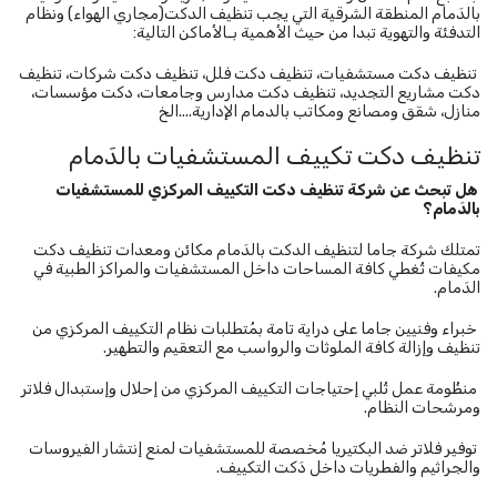
بالدَمام المنطقة الشرقية التي يجب تنظيف الدكت(مجاري الهواء) ونظام
التدفئة والتهوية تبدا من حيث الأهمية بـالأماكن التالية:
تنظيف دكت مستشفيات، تنظيف دكت فلل، تنظيف دكت شركات، تنظيف
دكت مشاريع التجديد، تنظيف دكت مدارس وجامعات، دكت مؤسسات،
منازل، شقق ومصانع ومكاتب بالدمام الإدارية....الخ
تنظيف دكت تكييف المستشفيات بالدَمام
هل تبحث عن شركة تنظيف دكت التكييف المركزي للمستشفيات
بالدَمام؟
تمتلك شركة جاما لتنظيف الدكت بالدَمام مكائن ومعدات تنظيف دكت
مكيفات تُغطي كافة المساحات داخل المستشفيات والمراكز الطبية في
الدَمام.
خبراء وفنيين جاما على دراية تامة بمُتطلبات نظام التكييف المركزي من
تنظيف وإزالة كافة الملوثات والرواسب مع التعقيم والتطهير.
منظُومة عمل تُلبي إحتياجات التكييف المركزي من إحلال وإستبدال فلاتر
ومرشحات النظام.
توفير فلاتر ضد البكتيريا مُخصصة للمستشفيات لمنع إنتشار الفيروسات
والجراثيم والفطريات داخل دَكت التكييف.