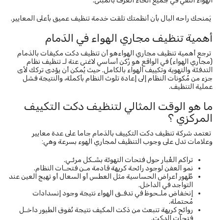
الهواء النقي في جميع أنحاء الغُرف بالمبنى.
يَمنحك راحه البال بأن أنظمتك تلقت خدمة تنظيف عميق بأعلى المعايير.
أهمية تنظيف مجاري الهواء في الدَمام
ترجع أهمية تنظيف مجاري الهواءهو أن تنظيف دكت مكيفات بالدَمام
(مجاري الهواء) في الواقع هو رُكن أساسي لاغنى عنة لـ تنظيف نظام
التدفئة والتهوية وتكييف الهواء بالكامل. حيث يُمكن أن يؤدى تركك لأى
جزء من مُكونات النظام إلى إعادة تلوث النظام بأكملة، والنتيجة فشل
عملية التنظيف.
ما هو الوقت المثالي لتنظيف دكت التكييف
المركزي ؟
تعتمد شركة تنظيف دكت التكييف بالدَمام جاما على عدة معايير
وعلامات تدل على وجوب التنظيف لمجاري الهوء بسرعة وهي:
تراكم الغُبار حول فتحات التهوئة بشَـكل مرئـي.
نمو العفن لوجود رائحة كريهة قادمة مـن فتحـات النظام.
ظُهور أعراض الحساسية مثل العطس أو السعال أو تهيج العين عند
التواجد في الداخل.
إنخفاض ملـحوظ في تدفـق الهواء نتيجة وجود إنسدادات
مُحتملة.
روائح كريهة تنبعث من دَكت المكيف نتيجة نُفوق الطيور داخـل
فتحات الدكت.