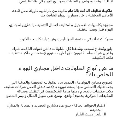
لتنظيف وتعقيم وتطهير القنوات ومجاري الهواء في وقت قياسي.
ماكينة تنظيف الدكت بالدَمام
مُكونة من خراطييم طويلة تصل لأبعد
الأماكن المخفية داخل مجاري الهواء الخاصة بك.
مجهزة بكاميرات للتسجيل و لمتابعة أعمال التنظيف والتطهير لمجاري
الهواء قبل وبعد التنفيذ.
محركات نفاثة في مقدمة الخراطيم بفرش دوارة كاسِحة للأتربة.
بلور ومُنفاخ لسحب وشـفط كل المُلوثات داخل قنوات الدَكت. خبراء
وفنيين شركة جاما مُدربون على أعلى مستوى لإستخدام ماكينة تنظيف
دكت التكييف.
ما هي أنواع الملوثات داخل مجاري الهواء
الخاص بك؟
تحتوي مجاري الهواء على العديد من المُلوثات المخفية والمرئية التي
يجب عليك التخلص منها بصفة دورية بالإعتماد على أفضل شركات تنظيف
دكت مكيفات بالدَمام ومنها جاما المُتخصصة في تنظيف وصيانة
المكيفات المركزية بجميع أنواعها. ومنها على سبيل المثال وليس الحصر:
غُبار الحوائط الجافة- ينتج عن مشاريع التجديد والصيانة والمنازل
الجديدة
الغُبار وعِـث الغُبار