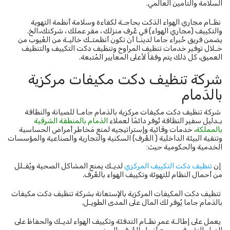
السلامة والتامين العالمي.
نظـام مجاري الهواء الدَكت بحاجـة لكفاءة وسلامة أنظمة التهوية
والتكييف (مجاري الهواء) في غُرف منزلك ، مقر عملك ، شركتك،،الخ.
يضمن فريق خُبراء جاما لدينـا أن تكون أنظمتـك خاليـة من العُيوب من
خـلال توفير خدمات تنظيف المراوح وتنظيف دكت التكييف والتنظيف
العميق، كل ذلك يتم وفقاً لأعلى المعايير المُتبعة.
شركة تنظيف دكت مكيفات مركزية
بالدَمام
شركة تنظيف دكت مكيفات مركزية بالدَمام جامـا للصيانة والنظافة
بـدليل سفير النظافة تُوفر دائمًا لعملاء
الدَمام بالمنطقة الشرقية
بالمملكة
، خدمات وقائية وإستراتيجيه لمنع مَخاطر أمراض الحساسية
وتنقية البيئة الداخلية ( الغُرف) السكنية والتجارية والصناعية والمؤسسات
الخدمية والحكومية حيث:
إن
تنظيف دكت التكييف المركزي
لديـك يمنع المشاكل الصحية ويُقـلل
من أحمال النظام للتهوئة وتكييف الهواء بالغُرف.
تنظيف دكت المكيفات المركزية بالإستعانة بشركة تنظيف دكت مكيفات
بالدَمام جاما يُوفر لك المال على المدى الطويـل.
يعمل على إطالـة عمر نظـام التدفئة وتكييف الهواء لديـك والحفاظ على