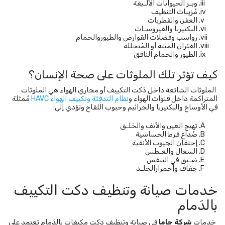
وبـر الحيوانات الألـيفة
مُزيبات التنظيف
العفن والفطريات
البكتيريا والفيروسـات
رواسب وفضلات القوارض والطيوروالحمام
الفئران الميتة أو المُتحللة
الطيور والحمام النافق
كيف تؤثر تلك الملوثات على صحة الإنسان؟
الملوثات الشائعة داخل دَكت التكييف أو مجاري الهواء هي الملوثات
المتراكمة داخل قنوات الهواء و
نظام التدفئة وتكييف الهواء HAVC
مُمثلة
في الأوساخ والبكتيريا والجراثيم وحبوب اللقاح وتؤدي إلي:
تهيج العين والأنف والحَلـق
صُداع فرط الحساسية
إحتقان الجيوب الأنفية
السعال والعـطس
ضـيق في التنفس
جفاف وإحمرارالجلـد
خدمات صيانة وتنظيف دكت التكييف
بالدَمام
خدمات
شركة جاما
في صيانة وتنظيف دكت مكيفات بالدَمام تعتمد على