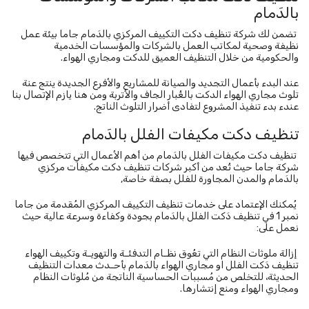
بالدَمام
تضمن لك شركة تنظيف دكت التكييف المركزي بالدَمام جاما بيئة عمل
نظيفة وصحية لمكاتب العمل بالشركات والمؤسسات الخدمية
والحكومية من خلال التنظيف العميق للدكت ومجاري الهواء.
عند البدء بأعمال التجديد والصيانة للمشاريع والأفرع الجديدة ينتج عنة
تلوث مجاري الهواء الدكت بالغُبار الجاف والأتربة ومن هنا يازم الإتصال بنا
عندء بدء تنفيذ المشروع لتفادى أضرار التلوث الناتج.
تنظيف دكت مكيفات الفلل بالدَمام
تنظيف دكت مكيفات الفلل بالدَمام من أهم الأعمال التي تتخصص فيها
شركة جاما حيث تُعد من أكبر شركات تنظيف دكت مكيفات مركزي
بالدَمام والمدن المجاورة للفلل بصفة خاصة,
يُمكنك الإعتماد على خدمات تنظيف التكييف المركزي المُقدمة من جاما
نمبر 1 في تنظيف دَكت الفلل بالدَمام بجودة وكفاءة وسرعة عالية حيث
نعمل على:
إزالة ملوثات النظام التي تعُوق نظـام التدفئـة والتهويـة وتكييف الهواء
تنظيف دَكت الفلل او مجاري الهواء بالدَمام بأحـدث معدات التنظيف
الحديثة، للتخلص من مُسببات الحساسية الناتجة من مُلوثات النظام
ومجاري الهواء ومنع إنتشارها.