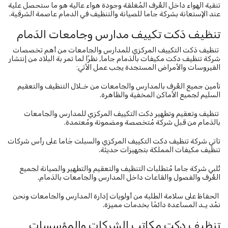
تنقية الهواء داخل الغُرف المُغلقة وجودة هواء عالية هو ما ستحصل علية
عند الإستعانة بشركة جاما للصيانة والتنظيف في الدمام عاصمة الشرقية.
تنظيف دَكت تكييف مدارس وجامعات الدَمام
تنظيف دَكت التكييف المركزي للمدارس والجامعات من أهم تخصصات
شركة تنظيف دكت مكيفات بالدَمام جاما, نظرًا لما تمر بة البلاد من إنتشار
الفيروسات والأمراض المستجدة يجب عمل الأتي:
تأمين جميع الغُرف بالمدارس والجامعات من خـلال التنظيف والتعقيم
السليم لجميع الأماكن المخفية والظاهرة.
تنظيف وتعقيم وتطهير دكت التكييف المركزي للمدارس والجامعات
بالدَمام من قبل شركة مُتخصصة ومضمونة ومُعتمدة.
تاتي شركة تنظيف دكت التكييف المركزي والسبلت جَاما على رأس شركات
تنظيف مكيفات المملكة بتجهيزات حديثة.
تُلبي شركة جاما مُتطلبات التنظيف والتعقيم والتطهير والصيانة لجميع
الغُرف والفصول والقاعات داخل المدارس والجامعات بالدَمام.
الحفاظ على سلامة الطلبة من أولويات إدارة المدارس والجامعات ونحن
نمُد يـد المساعدة دائمًا بخدمات مميزة.
تنظيف دكت مكاتب الشركات والمؤسسات