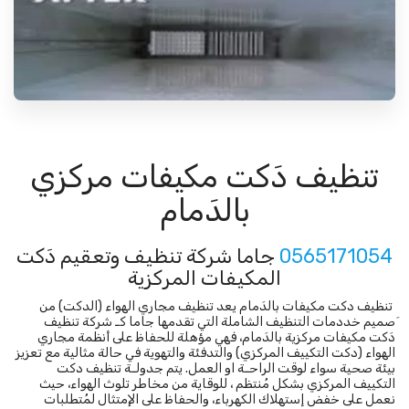
تنظيف دَكت مكيفات مركزي
بالدَمام
0565171054
جاما شركة تنظيف وتعقيم دَكت
المكيفات المركزية
تنظيف دكت مكيفات بالدَمام يعد تنظيف مجاري الهواء (الدكت) من
َصميم خددمات التنظيف الشاملة التي تقدمها جاما كـ شركة تنظيف
دَكت مكيفات مركزية بالدَمام، فهي مؤهلة للحفاظ على أنظمة مجاري
الهواء (دكت التكييف المركزي) والتدفئة والتهوية في حالة مثالية مع تعزيز
بيئة صحية سواء لوقت الراحـة او العمل. يتم جدولـة تنظيف دكت
التكييف المركزي بشكل مُنتظم ، للوقاية من مخاطر تلوث الهواء، حيث
نعمل على خفض إستهلاك الكهرباء، والحفاظ على الإمتثال لمُتطلبات