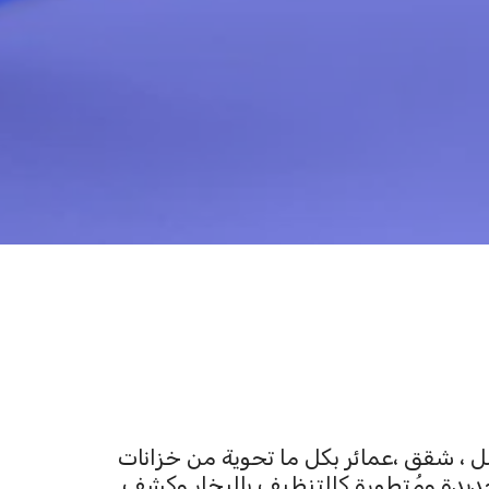
سفير النظافة يُوفر لك أفضل الشركات العاملة على التنظيف الشامل لكل المنشأت من منازل ، فِلل ، شقق ،عمائر بكل ما تحوية من خزانات 
، ارضيات ، مفروشات ، مع خدماتنا الإضافية فى الصيانة والاصلاح والتعقيم والمعالجة بتقنيات جديدة ومُتطورة كالتنظيف بالبخار وكشف 