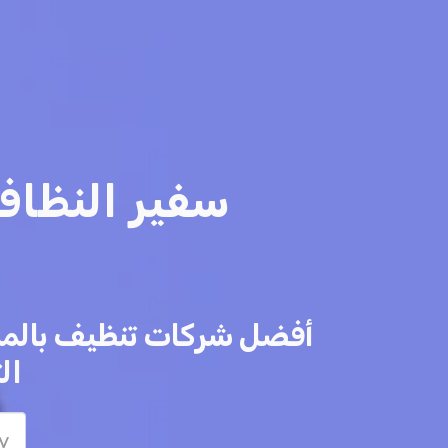
سفير النظا
ال