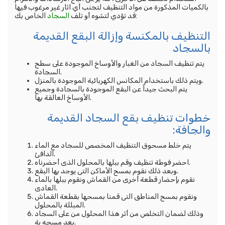
بالكميات المذكورة من مواد التنظيف لتجنب أي اثار غير مرغوب فيها
الخاص بك:
قد تؤدي لتشوه أو تلف
السجاد
التنظيف بالمكنسة وإزالة البقع القديمة
بالسجاد
يتم تنظيف السجاد من الغبار والأوساخ الموجودة على سطح
السجادة.
ويتم ذلك باستخدام المكانس الكهربائية الموجودة بالمنزل.
يتم البحث جيداً عن البقع الموجودة بالسجادة وجميع
الأوساخ العالقة بها.
خطوات تنظيف بقع السجاد القديمة
والجافة:
يتم خلط مسحوق التنظيف المخصص للسجاد مع الماء
الدافئ.
احضر فوطة تنظيف وقم ببلها بالمحلول الذى أحضرناه.
وبعد ذلك نقوم بمسح الأماكن التى يوجد بها البقع.
نقوم بإحضار قطعة أخرى من القماش ونقوم ببلها بالماء
العادى.
ونقوم بمسح المناطق التى قمنا بمسحها بقطعة القماش
المبللة بالمحلول.
وذلك لضمان التخلص من أثر هذا المحلول من على السجاد
بعد مسحه بة.