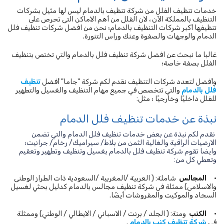
خدمات تنظيف الفلل من شركة تنظيف بالدمام ليس لها مثيل بشركات
التنظيف بالمملكة الآن ، لان الفلل من أهم الاماكن التى تحرص على
تنظيفها أكبر شركات التنظيف بالدمام؛ نحن من افضل شركات تنظيف فلل
الدمام والوجهات والصفوة وعنك وراس التنورة.
غالبا ما نبحث عن افضل شركة تنظيف فلل بالدمام والتي تختص بتنظيف
الفلل بصفة خاصة؛
وأفضل لتعدد شركات التنظيف نقدم لكم شركة "جاما" أفضل
تنظيف
فلل بالدمام
والتي تتخصص في جميع مهام التنظيف والغسيل والتطهير
للفلل داخليًا وخارجيًا ؛ مثل:
نبذة عن خدمات تنظيف فلل الدمام
نقدم لكم نبذة عن بعض خدمات تنظيف فلل الدمام والتي تضمن
الارضيات الراقية والغالية الثمن من بلاط/ سيراميك/ رخام/ جرانيت؛
وايضا تقوم شركة تنظيف فلل بالدمام بغسيل وتنظيف وتطهير وتعقيم
وتعطي كل من:
•
المجالس
شاملة: ( العربية /المغربية /السعودية ذات الطراز الوطنى
والاسلامى) ممثلة فى شركة تنظيف مجالس بالدمام كدليل بحثي لغسيل
السجاد والموكيت والمفروشات أيضًا.
•
الكنب
ومنة: ( الجلد / برنت / الاسباني / الايطالي / الوطني) وممثلة
في
شركة تنظيف كنب بالدمام
.