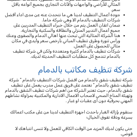
المثالي للأراضي والواجهات والأثاث التجاري بجميع أنواعه باقل
سعر.
جودة أعمال التنظيف لدينا هي ما نتحدث عنه عن مدى اداء أفضل
شركات التنظيف بالدمام الا وهي شركة جاما.
ضمان اتقان العمل يتم من خلال خبراء التنظيف المدربين على
جميع أعمال التدبير المنزلي والنظافة والسكنية والتجارية.
هنا الشركة المثالية التي تبحث عنها اهالي الدمام والصفوى وعنك
ورأس تنورة وطرق تنظيف المباني بأرخص سعر وأيدي في مكان
مثالي للحصول على العمل.
شركات تنظيف بالدمام كثيرة ومتعددة ولكن في شركة تنظيف
بالدمام تندمج كل متطلبات التنظيف الحديثة لديك.
شركة تنظيف مكاتب بالدمام
شركة تنظيف شقق بالدمام من افضل شركات التنظيف بالدمام " شركة
تنظيف شقق بالدمام " نعتمد على فريق عمل مدرب يعمل على تنظيف
شقق بالدمام ، حيث تعتبر الشركة من اهم شركات تنظيف الشقق بالدمام
وتهيئة المناخ الصحي لاصحاب الاعمال الادارية والمكتبية بمزاولة نشاطهم
المهني بحرفية دون اى عقبات او غبار .
سنقوم بإزالة الغبار باحدث اجهزة التنظيف لدينا من على مكتب اعمالك
بسرعة ودقة تفوق الخيال؛
حتى يكون لديك المزيد من الوقت الكافي للعمل ولا تنسى انتباهك لا
فوضى.