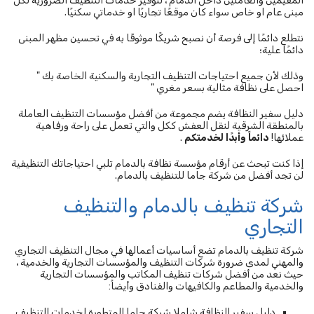
المقيمين والعاملين داخل الدمام ، لتوفير خدمات التنظيف الضرورية لكل
مبنى عام او خاص سواء كان موقعًا تجاريًا او خدماتي سكنيًا.
نتطلع دائمًا إلى فرصة أن نصبح شريكًا موثوقًا به في تحسين مظهر المبنى
دائمًا علية؛
وذلك لأن جميع احتياجات التنظيف التجارية والسكنية الخاصة بك "
احصل على نظافة مثالية بسعر مغري "
دليل سفير النظافة يضم مجموعة من أفضل مؤسسات التنظيف العاملة
بالمنطقة الشرقية لنقل العفش ككل والتي تعمل على راحة ورفاهية
عملائها!
دائماً وأبدًا لخدمتكم
.
إذا كنت تبحث عن أرقام مؤسسة نظافة بالدمام تلبي احتياجاتك التنظيفية
لن تجد أفضل من شركة جاما للتنظيف بالدمام.
شركة تنظيف بالدمام والتنظيف
التجاري
شركة تنظيف بالدمام تضع أساسيات أعمالها في مجال التنظيف التجاري
والمهني لمدى ضرورة شركات التنظيف والمؤسسات التجارية والخدمية ،
حيث نعد من أفضل شركات تنظيف المكاتب والمؤسسات التجارية
والخدمية والمطاعم والكافيهات والفنادق وأيضاً:
دليل سفير النظافة شاملا شركة جاما المتطورة لخدمات التنظيف