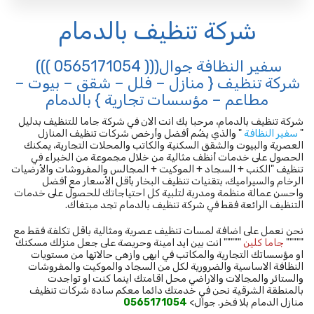
شركة تنظيف بالدمام
سفير النظافة جوال(((
0565171054
)))
شركة تنظيف { منازل – فلل – شقق – بيوت –
مطاعم – مؤسسات تجارية } بالدمام
شركة تنظيف بالدمام، مرحبا بك انت الان في شركة جاما للتنظيف بدليل
"
سفير النظافة
" والذي يضُم أفضل وأرخص شركات تنظيف المنازل
العصرية والبيوت والشقق السكنية والكاتب والمحلات التجارية، يمكنك
الحصول على خدمات أنظف مثالية من خلال مجموعة من الخبراء في
تنظيف "الكنب + السجاد + الموكيت + المجالس والمفروشات والأرضيات
الرخام والسيراميك، بتقنيات تنظيف البخار بأقل الأسعار مع أفضل
واحسن عمالة منظمة ومدربة لتلبية كل احتياجاتك للحصول على خدمات
التنظيف الرائعة فقط في شركة تنظيف بالدمام تجد مبتغاك.
نحن نعمل على اضافة لمسات تنظيف عصرية ومثالية باقل تكلفة فقط مع
"""""
جاما كلين
""""" انت بين ايد امينة وحريصة على جعل منزلك مسكنك
او مؤسساتك التجارية والمكاتب في ابهى وازهى حالاتها من مستويات
النظافة الاساسية والضرورية لكل من السجاد والموكيت والمفروشات
والستائر والمجالات والاراضي محل اقامتك اينما كنت او تواجدت
بالمنطقة الشرقية نحن في خدمتك دائما معكم سادة شركات تنظيف
منازل الدمام بلا فخر. جوال>
0565171054