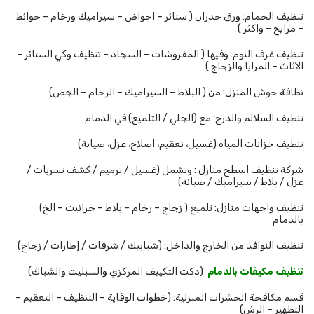
تنظيف الحمام: ورق جدران ( ستائر – احواض – سيراميك ورخام – حوائط
– مرايح – واكثر )
تنظيف غرف النوم: وفيها ( المفروشات – السجاد – تنظيف وكي الستائر –
الاثاث – المرايا والزجاج )
نظافة حوش المنزل: من ( البلاط – السيراميك – الرخام – الجص)
تنظيف السلالم والدرج: مع (الجلي / التلميع) في الدمام
تنظيف خزانات المياه (غسيل، تعقيم، اصلاح، عزل، صيانة)
شركة تنظيف اسطح منازل : وتشمل (غسيل / ترميم / كشف تسربات /
عزل / بلاط / سيراميك / صيانة)
تنظيف واجهات منازل: تلميع ( زجاج – رخام – بلاط – جرانيت – الخ)
بالدمام
تنظيف النوافذ من الخارج والداخل: (شبابيك / شرفات / إطارات / زجاج)
تنظيف مكيفات بالدمام
(دكت التكييف المركزي والسبليت والشباك)
قسم مكافحة الحشرات المنزلية: (خطوات الوقاية – التنظيف – التعقيم –
التطهير – الرش)