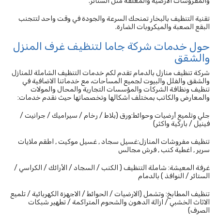
والمفروشات الارضية والمعلقة مثل الستائر.
تقنية التنظيف بالبخار تمنحك السرعة والجودة في وقت واحد لتتجنب
البقع الصعبة والميكروبات الضارة.
حول خدمات شركة جاما لتنظيف غرف المنزل
والشقق
شركة تنظيف منازل بالدمام تقدم لكم خدمات التنظيف الشاملة للمنازل
والشقق والفلل والبيوت لجميع المساحات، مع خدماتنا الاضافية في
تنظيف ونظافة الشركات والمؤسسات التجارية والمحال والمولات
والمعارض والكاتب بمختلف اشكالها وتخصصاتها حيث نقدم خدمات:
جلي وتلميع أرضيات وحوائط:ورق (بلاط / رخام / سيراميك / جرانيت /
فينيل / باركية واكثر)
تنظيف مفروشات المنازل:غسيل سجاد , غسيل موكيت , اطقم ملايات
سرير , اغطية كنب , فرش مجالس
غرفة المعيشة: شاملة التنظيف ( الكنب / السجاد / الأرائك / الكراسي /
الستائر / النوافذ ) بالدمام
تنظيف المطابخ: وتشمل (الارضيات / الحوائط / الاجهزة الكهربائية / تلميع
الاثاث الخشبي / ازالة الدهون والشحوم المتراكمة / تطهير شبكات
الصرف)