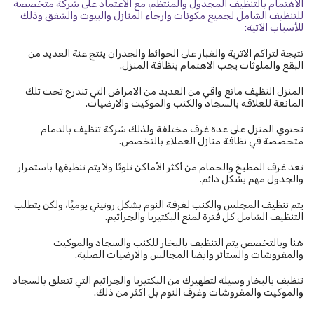
الاهتمام بالتنظيف المجدول والمنتظم، مع الاعتماد على شركة متخصصة
للتنظيف الشامل لجميع مكونات وارجاء المنازل والبيوت والشقق وذلك
للأسباب الآتية:
نتيجة لتراكم الاتربة والغبار على الحوائط والجدران ينتج عنة العديد من
البقع والملوثات يجب الاهتمام بنظافة المنزل.
المنزل النظيف مانع واقي من العديد من الامراض التي تندرج تحت تلك
المانعة للعلاقه بالسجاد والكنب والموكيت والارضيات.
تحتوي المنزل على عدة غرف مختلفة ولذلك شركة تنظيف بالدمام
متخصصة في نظافة منازل العملاء بالتخصص.
تعد غرف المطبخ والحمام من أكثر الأماكن تلوثًا ولا يتم تنظيفها باستمرار
والجدول مهم بشكل دائم.
يتم تنظيف المجلس والكنب لغرفة النوم بشكل روتيني يوميًا، ولكن يتطلب
التنظيف الشامل كل فترة لمنع البكتيريا والجراثيم.
هنا وبالتخصص يتم التنظيف بالبخار للكنب والسجاد والموكيت
والمفروشات والستائر وايضا المجالس والارضيات الصلبة.
تنظيف بالبخار وسيلة لتطهيرك من البكتيريا والجراثيم التي تتعلق بالسجاد
والموكيت والمفروشات وغرف النوم بل اكثر من ذلك.