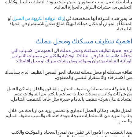
جامايمكنك من ضرب عصفورين بحجر حيث جودة التنظيف بالبخار وكذلك
التخلص من حشرات الفراش بالحرارة العالية.
ما يميز هذه الشركة أنها متخصصة في
إزالة الروائح الكريهة من المنزل
أو
المنشأ أو المباني أو مكان عملك لتهيئة مناخ صحي للاستمرار في الحياة
الطبيعية.
اهمية تنظيف مسكنك ومحل عملك
ترجع اهمية تنظيف مسكنك ومحل عملك الى العديد من الاسباب التي
تجعلنا دائما ما نفكر في النظافة الوقائية والكثير من مسببات الامراض
الوبائية العالقة بجدران وحوائط ومفروشات منزلك او محل اقامتك:
نظافة مسكنك او محل عملك تمنحك الجو الصحي النظيف الذي يساعدك
على الاسترخاء والاستقرار النفسي والمعنوي.
لزيارة شركة متخصصة في تنظيف المنازل والشقق والفلل واماكن العمل
من شركات وكاتب ومحلات تجارية تساهم بالكثير من الفروقات عدم
اعتمادك على شركة تنظيف بالدمام خبيرة مثل جاما للتنظيف الشامل.
المنزل نظيف ومكان العمل التجاري والخدمي يزيد من ارباحك من خلال
جذب المزيد من الاستثمارات نتيجة جودة اعمالك والسبب تنظيف السليم
والصحي.
يعد التنظيف من الأمور التي تطيل من اعمار السجاد والموكيت والكنب