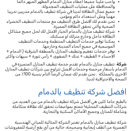
واجب علينا جميعا اعطاء منازل الدمام المظهر المبهر دائما
والمحافظة على عمليات التنظيف المجدولة.
جميع عمال النظافة لدينا في شركة تنظيف بالدمام مدربين تدريبا
مهنيا وعلى استعداد دائم ومؤمن.
نحن نقدم لك أفضل طرق التنظيف مع منتجات التنظيف الخضراء
الصحية والتي تحقق النظافة المميزة.
شركة تنظيف منازل بالدمام الخيار الامثل لك لحل جميع مشاكل
النظافة داخل وخارج منزلك او مسكنك.
يمكننا توفير خدمات التنظيف المنتظمة وخدمات التنظيف
الموسمية في جميع أنحاء المدينة وخارجها.
نوفر خدمات تعقيم وتنظيف المنازل بالمنطقة الشرقية ( الدمام +
الاحساء + القطيف + عنك + الصفوى + رأس تنورة + سيهات واكثر.
شركة
تنظيف منازل بالدمام تقدم خدمة تنظيف المنازل المتميزة في
الدمام باسعار مرخصة وخدمات أفضل تتراوح بين شركات تنظيف المنازل
الاخرى بالمملكة
.
نحن نقدم لك ضمان الرضا التام بنسبة 100٪ من
الصحة والاحترافية لدينا.
افضل شركة تنظيف بالدمام
بالطبع جاما كلين هي أفضل شركة تنظيف بالدمام من بين العديد من
شركات التنظيف المحلية! نتمتع بمواصفات تحقق لك نظافة متكاملة
وشاملة للمنازل وجميع الأماكن السكنية والتجارية.
شركة تنظيف منازل بالدمام تعتبر الشركة المثالية للمباني الهندسية
العصرية من أنظف إيجابية وصحيحة، خالية من أي بقع أرضية للمفروشات