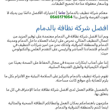
وبأسعار معقولة متاحة لجميع الطبقات.
معكم شركة تنظيف بالدمام{
جاما
} اختيارك الأفضل دائمًا بين يديك لا
تفوت الفرصة واتصل بنا!
0565171054
افضل شركة نظافة بالدمام
وبم اننا افضل شركة نظافة في الدمام معتمدة على توفير المزيد من
اعمال التنظيف المثالي، نحرص على ارضاء العملاء داخل الدمام ومدينة
الدمام والمنطقة الشرقية، ولذلك نحن من اميز شركات التنظيف في
الدمام، لاعتمادنا المباشر والرئيسي على التقدم العلمي والتكنولوجي
حيث:
إننا على أعتاب ابتكارات جديدة في مجال الحفاظ على الصحة بعيدًا عن
المواد الكيميائية والطرق القديمة السلبية.
تقوم شركة تنظيف بالدمام بالتركيز على السلامة البيئية مع الالتزام بكل ما
يلزم للعناية بأي موقع كانت مساحتة.
بالتفصيل طاقم العمل لدى أفضل شركة نظافة جاما الإحتراف في كل ما
يتعلق بها.
ملتزمون باهتمامكم بمكان العمل واعطائكم النظافة الصحية والمثالية
اينما كنتم بالمنطقة الشرقية والدمام.