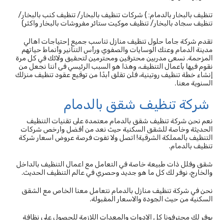
تنظيف بالبخار بالدمام: } شركات تنظيف بالبخار/ تنظيف كنب بالبخار/
تنظيف سجاد بالبخار/ تنظيف موكيت ستائر مفروشات بالبخار واكثر)
تقدم شركة جاما حلول تنظيف منازل تناسب جميع إحتياجات اهالي
مدينة الدمام وعنك الوسايات والصفوي ورأس التنانير وأنماط حياتهم
المزحمة. نسعى مدربين محترفين ومحترمين لتحقيق ولائك في كل مرة
نقوم فيها بأعمال التنظيف، وهذا هو السبب الرئيسي فى أننا نجعل من
إنشاء خطة تنظيف روتينية، فلن تقلق أبدًا من توقيع عقود تنظيف منزلك
السنوية معنا.
شركة تنظيف شقق بالدمام
نعم نحن شركة تنظيف شقق بالدمام معتمدة على تقنيات التنظيف
الحديثة وخاصة للشقق السكنية حيث نعد من أفضل وارخص شركات
التنظيف بالمملكة الشرقية! اتصل ولا تفوت فرصة عروض اسعار شركة
تنظيف بالدمام.
شقق وفلل ذات طبيعة خاصة في التعامل مع اعمال التنظيف بالداخل
والخارج، نوفر لك كل ما هو جديد وحصري في عالم التنظيف الحديث.
نحن في شركة تنظيف منازل بالدمام نتعامل معنا الخاص مع الشقق
السكنية من حيث الجودة والاسعار المقبولة.
يوفر لك محترفونا كل الادوات والمعدات اللازمة للحصول على نظافة