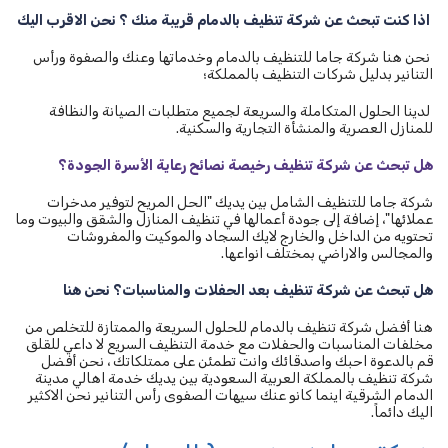
اذا كنت تبحث عن شركة تنظيف بالدمام قريبة منك ؟ نحن الاقرب اليك
نحن هنا شركة جاما للتنظيف بالدمام وخدماتها وعنك والصفوة ورأس
التنانير بدليل شركات التنظيف بالمملكة؛
لدينا الحلول المتكاملة والسريعة لجميع متطلبات الصيانة والنظافة
للمنازل العصرية والمنشأة التجارية والسكنية.
هل تبحث عن شركة تنظيف رخيصة نصائح رعاية الأسرة الجودة؟
شركة جاما للتنظيف الشامل بين يديك "الحل المريح لتوفير مدخرات
عملائها"، إضافة إلى جودة أعمالها في تنظيف المنازل والشقق والبيوت وما
تحتويه من الداخل والخارج لايك السجاد والموكيت والمفروشات
والمجالس والاراضي بمختلف انواعها.
هل تبحث عن شركة تنظيف بعد الحفلات والمناسبات؟ نحن هنا
هنا أفضل شركة تنظيف بالدمام للحلول السريعة والممتازة للتخلص من
مخلفات المناسبات والحفلات مع خدمة التنظيف السريع لا داعي للقلق
قم بالدعوة احبك واصدقائك وانت تطمئن على ممتلكاتك ، نحن أفضل
شركة تنظيف بالمملكة العربية السعودية بين يديك خدمة اهالي مدينة
الدمام الشرقية اينما كانو عنك سيهات الصفوى رأس التنانير نحن الاكثير
اليك دائماً.